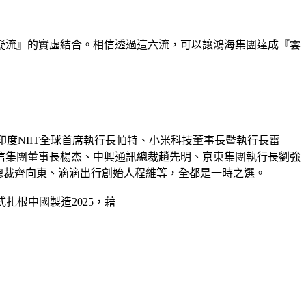
擬流』的實虛結合。相信透過這六流，可以讓鴻海集團達成『雲
、印度NIIT全球首席執行長帕特、小米科技董事長暨執行長雷
信集團董事長楊杰、中興通訊總裁趙先明、京東集團執行長劉強
60總裁齊向東、滴滴出行創始人程維等，全都是一時之選。
扎根中國製造2025，藉