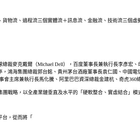
、貨物流、過程流三個實體流＋訊息流、金融流、技術流三個虛
麥克戴爾（Michael Dell），百度董事長兼執行長李彥宏
亭，鴻海集團總裁郭台銘、貴州茅台酒廠董事長袁仁國、中國電
訊控股董事會主席兼執行長馬化騰、阿里巴巴資深總裁金建杭、奇虎3
集團戰略，以全產業鏈垂直及水平的「硬軟整合、實虛結合」模式
平台，從而將「