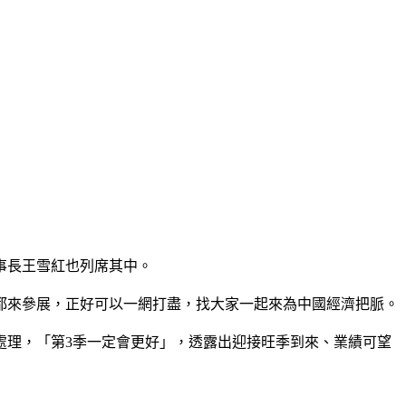
事長王雪紅也列席其中。
咖都來參展，正好可以一網打盡，找大家一起來為中國經濟把脈。
處理，「第3季一定會更好」，透露出迎接旺季到來、業績可望