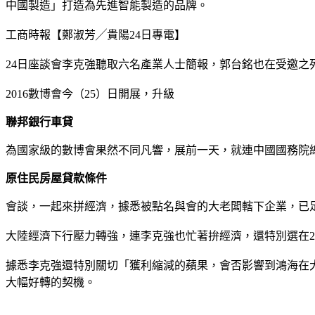
中國製造」打造為先進智能製造的品牌。
工商時報【鄭淑芳╱貴陽24日專電】
24日座談會李克強聽取六名產業人士簡報，郭台銘也在受邀之
2016數博會今（25）日開展，升級
聯邦銀行車貸
為國家級的數博會果然不同凡響，展前一天，就連中國國務院
原住民房屋貸款條件
會談，一起來拼經濟，據悉被點名與會的大老闆轄下企業，已
大陸經濟下行壓力轉強，連李克強也忙著拚經濟，還特別選在2
據悉李克強還特別關切「獲利縮減的蘋果，會否影響到鴻海在
大幅好轉的契機。