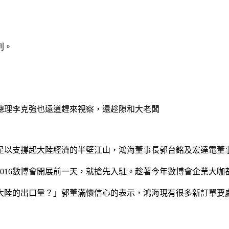
列。
總理李克強也遠道趕來視察，還趁隙和大老闆
足以支撐起大陸經濟的半壁江山，鴻海董事長郭台銘及宏達電董
016數博會開展前一天，就搶先入駐。趁著今年數博會企業大
大陸的出口量？」郭董滿懷信心的表示，鴻海現有很多新訂單要